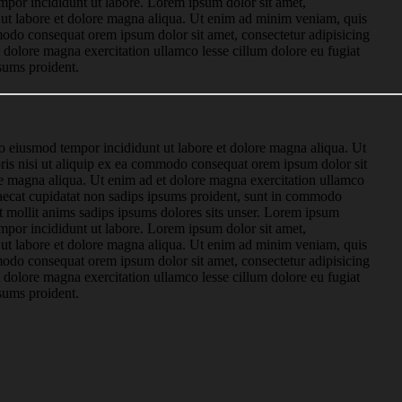
tempor incididunt ut labore. Lorem ipsum dolor sit amet,
t ut labore et dolore magna aliqua. Ut enim ad minim veniam, quis
mmodo consequat orem ipsum dolor sit amet, consectetur adipisicing
t dolore magna exercitation ullamco lesse cillum dolore eu fugiat
psums proident.
do eiusmod tempor incididunt ut labore et dolore magna aliqua. Ut
ris nisi ut aliquip ex ea commodo consequat orem ipsum dolor sit
lore magna aliqua. Ut enim ad et dolore magna exercitation ullamco
ccaecat cupidatat non sadips ipsums proident, sunt in commodo
t mollit anims sadips ipsums dolores sits unser. Lorem ipsum
tempor incididunt ut labore. Lorem ipsum dolor sit amet,
t ut labore et dolore magna aliqua. Ut enim ad minim veniam, quis
mmodo consequat orem ipsum dolor sit amet, consectetur adipisicing
t dolore magna exercitation ullamco lesse cillum dolore eu fugiat
psums proident.