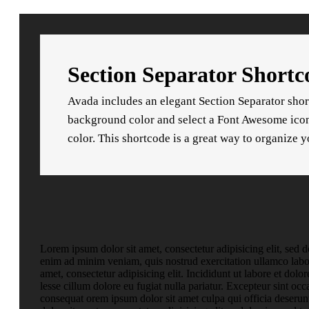
Section Separator Shortc
Avada includes an elegant Section Separator short
background color and select a Font Awesome icon t
color. This shortcode is a great way to organize y
Lorem ipsum dolor sit amet, consectetur adipisicing elit, sed 
enim ad minim veniam, quis nostrud exercitation ullamco labo
amet, consectetur adipisicing elit. Incididunt ut labore et do
lesse cillum dolore eu fugiat nulla pariatur. Excepteur sint o
consequat orem ipsum dolor sit amet culpa qui officia deserun