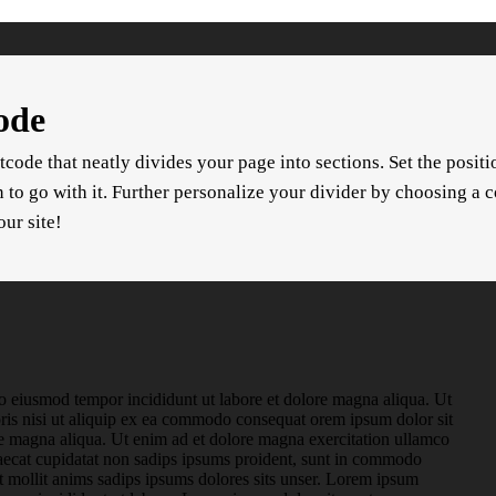
ode
code that neatly divides your page into sections. Set the posit
o go with it. Further personalize your divider by choosing a col
our site!
do eiusmod tempor incididunt ut labore et dolore magna aliqua. Ut
ris nisi ut aliquip ex ea commodo consequat orem ipsum dolor sit
lore magna aliqua. Ut enim ad et dolore magna exercitation ullamco
ccaecat cupidatat non sadips ipsums proident, sunt in commodo
t mollit anims sadips ipsums dolores sits unser. Lorem ipsum