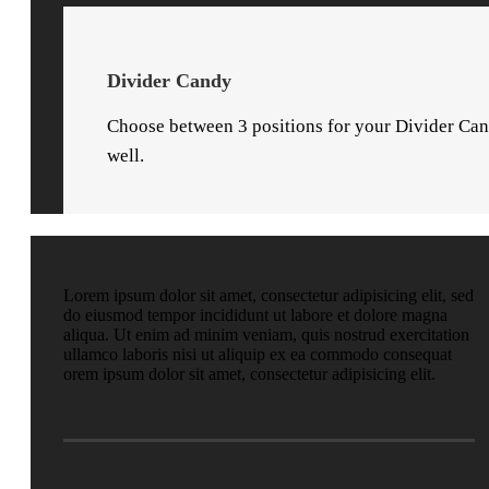
Divider Candy
Choose between 3 positions for your Divider Can
well.
Lorem ipsum dolor sit amet, consectetur adipisicing elit, sed
do eiusmod tempor incididunt ut labore et dolore magna
aliqua. Ut enim ad minim veniam, quis nostrud exercitation
ullamco laboris nisi ut aliquip ex ea commodo consequat
orem ipsum dolor sit amet, consectetur adipisicing elit.