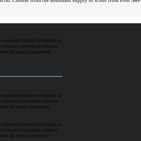
 icon. Choose from the abundant supply of icons from Font Awes
do eiusmod tempor incididunt ut
 nostrud exercitation ullamco
lor sit amet, consectetur
do eiusmod tempor incididunt ut
 nostrud exercitation ullamco
lor sit amet, consectetur
do eiusmod tempor incididunt ut
 nostrud exercitation ullamco
lor sit amet, consectetur