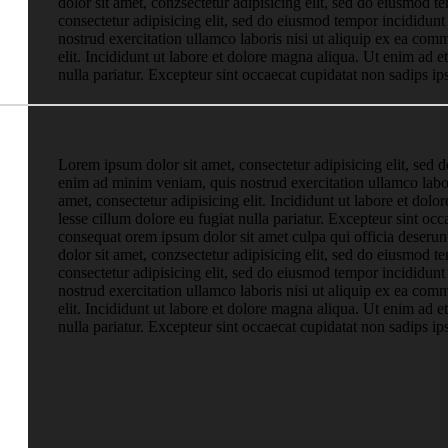
dolor sit amet, conzsectetur adipisicing elit, sed do eiusmod 
consectetur adipisicing elit, sed do eiusmod tempor incididun
nostrud exercitation ullamco laboris nisi ut aliquip ex ea co
elit. Incididunt ut labore et dolore magna aliqua. Ut enim ad e
nulla pariatur. Excepteur sint occaecat cupidatat non sadips i
Lorem ipsum dolor sit amet, consectetur adipisicing elit, sed 
enim ad minim veniam, quis nostrud exercitation ullamco labo
amet, consectetur adipisicing elit. Incididunt ut labore et do
lesse cillum dolore eu fugiat nulla pariatur. Excepteur sint o
consequat orem ipsum dolor sit amet culpa qui officia deserun
dolor sit amet, conzsectetur adipisicing elit, sed do eiusmod 
consectetur adipisicing elit, sed do eiusmod tempor incididun
nostrud exercitation ullamco laboris nisi ut aliquip ex ea co
elit. Incididunt ut labore et dolore magna aliqua. Ut enim ad e
nulla pariatur. Excepteur sint occaecat cupidatat non sadips i