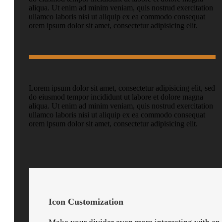
aliqua. Ut enim ad minim veniam, quis nostrud exercitation
ullamco laboris nisi ut aliquip ex ea commodo consequat
orem ipsum dolor sit amet, consectetur adipisicing elit.
Lorem ipsum dolor sit amet, consectetur adipisicing elit, sed
do eiusmod tempor incididunt ut labore et dolore magna
aliqua. Ut enim ad minim veniam, quis nostrud exercitation
ullamco laboris nisi ut aliquip ex ea commodo consequat
orem ipsum dolor sit amet, consectetur adipisicing elit.
Icon Customization